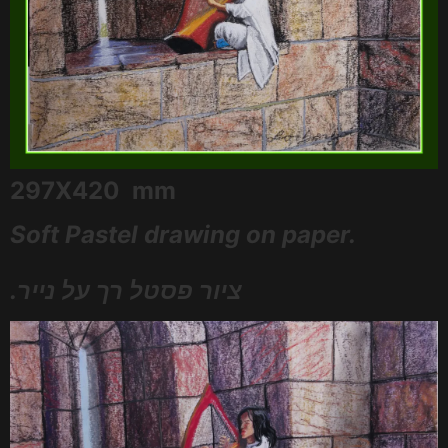
297X420 mm
Soft Pastel drawing on paper.
.ציור פסטל רך על נייר