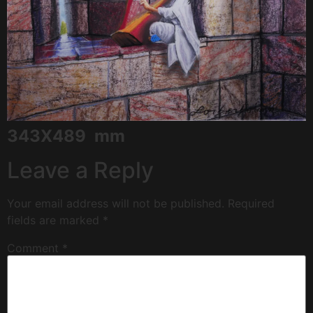
343X489 mm
Leave a Reply
Your email address will not be published.
Required
fields are marked
*
Comment
*